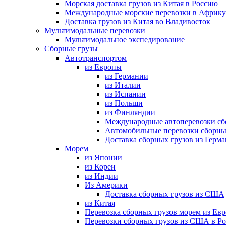
Морская доставка грузов из Китая в Россию
Международные морские перевозки в Африку
Доставка грузов из Китая во Владивосток
Мультимодальные перевозки
Мультимодальное экспедирование
Сборные грузы
Автотранспортом
из Европы
из Германии
из Италии
из Испании
из Польши
из Финляндии
Международные автоперевозки сб
Автомобильные перевозки сборны
Доставка сборных грузов из Герм
Морем
из Японии
из Кореи
из Индии
Из Америки
Доставка сборных грузов из США
из Китая
Перевозка сборных грузов морем из Ев
Перевозки сборных грузов из США в Р