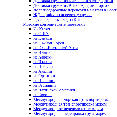
Доставка грузов из Китая железной дорогой
Доставка грузов из Китая жд транспортом
Железнодорожные перевозки из Китая в Росс
ЖД тарифы на перевозку грузов
Грузоперевозки жд из Китая
Морские контейнерные перевозки
Из Китая
из США
из Канады
из Южной Кореи
из Юго-Восточной Азии
из Индии
из Африки
из Италии
из Польши
из Англии
из Франции
из Испании
из Германии
из Латинской Америки
из Европы
Международная морская транспортировка
Международная транспортировка морем
Международное переправление морем
Международная переправка груза морем