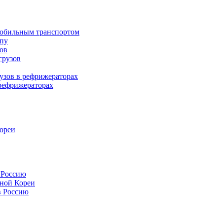
мобильным транспортом
опу
ов
грузов
узов в рефрижераторах
рефрижераторах
Кореи
 Россию
ной Кореи
в Россию