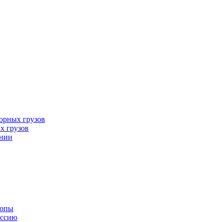
орных грузов
х грузов
ании
ропы
оссию