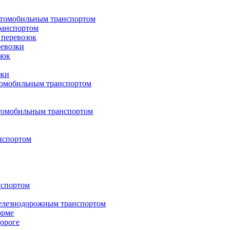
втомобильным транспортом
ранспортом
перевозок
евозки
зок
зки
втомобильным транспортом
втомобильным транспортом
нспортом
нспортом
 железнодорожным транспортом
орме
дороге