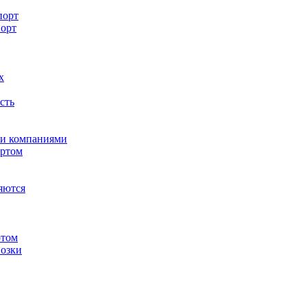
порт
порт
х
сть
ми компаниями
ортом
яются
ртом
озки