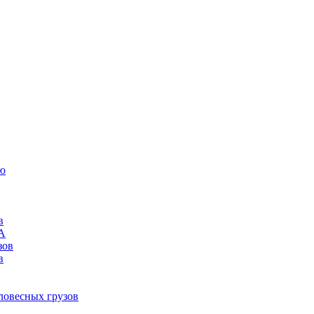
ию
в
ША
зов
в
ловесных грузов