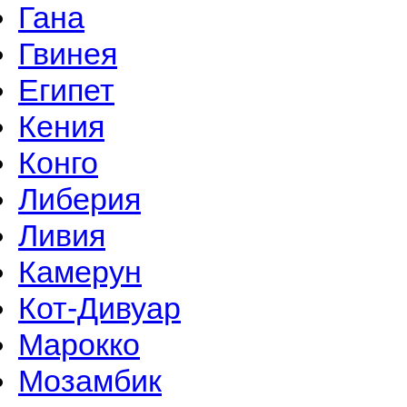
Гана
Гвинея
Египет
Кения
Конго
Либерия
Ливия
Камерун
Кот-Дивуар
Марокко
Мозамбик