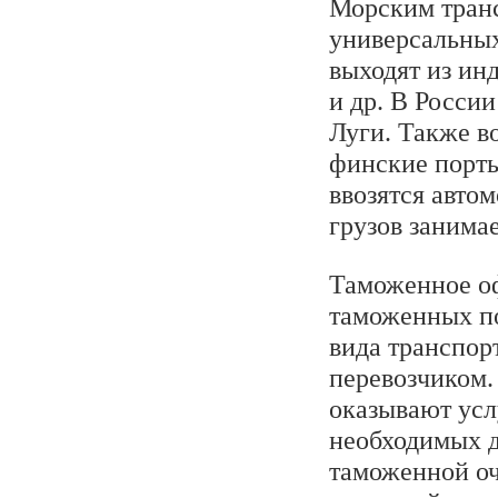
Морским транс
универсальных
выходят из ин
и др. В Росси
Луги. Также в
финские порты
ввозятся авто
грузов занимае
Таможенное оф
таможенных по
вида транспорт
перевозчиком.
оказывают усл
необходимых 
таможенной оч