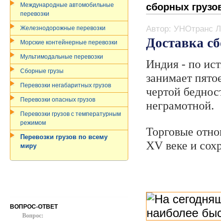
сборных грузо
Международные автомобильные
перевозки
Автор: УНОтранс Л
Железнодорожные перевозки
Доставка сб
Морские контейнерные перевозки
Мультимодальные перевозки
Индия - по ис
Сборные грузы
занимает пятое
Перевозки негабаритных грузов
чертой беднос
Перевозки опасных грузов
неграмотной.
Перевозки грузов c температурным
режимом
Торговые отно
Перевозки грузов по всему
XV веке и сох
миру
ВОПРОС-ОТВЕТ
Вопрос: