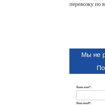
перевозку по 
Мы не 
По
Ваше имя*:
Ваш email*: