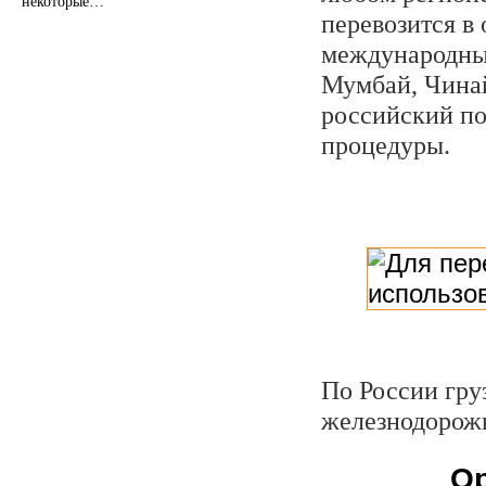
некоторые…
перевозится в 
международные
Мумбай, Чинай
российский по
процедуры.
По России гру
железнодорожн
О