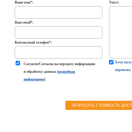
Ваше имя*:
Текст:
Ваш email*:
Контактный телефон*:
Хочу полу
Согласен/Согласна на передачу информации
перевозку
и обработку данных (
подробная
информация
)