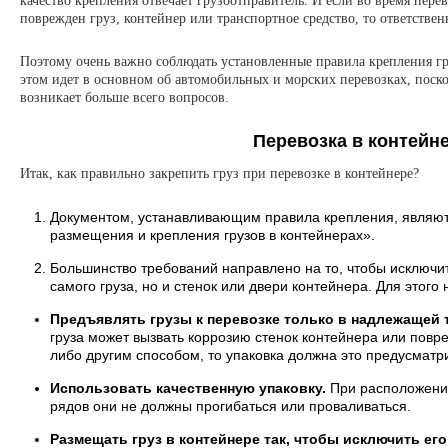
качество крепления отвечает грузоотправитель. И если во время перев
поврежден груз, контейнер или транспортное средство, то ответственн
Поэтому очень важно соблюдать установленные правила крепления гру
этом идет в основном об автомобильных и морских перевозках, поск
возникает больше всего вопросов.
Перевозка в контейн
Итак, как правильно закрепить груз при перевозке в контейнере?
Документом, устанавливающим правила крепления, являют
размещения и крепления грузов в контейнерах».
Большинство требований направлено на то, чтобы исключи
самого груза, но и стенок или двери контейнера. Для этого
Предъявлять грузы к перевозке только в надлежащей 
груза может вызвать коррозию стенок контейнера или повр
либо другим способом, то упаковка должна это предусматр
Использовать качественную упаковку.
При расположении
рядов они не должны прогибаться или проваливаться.
Размещать груз в контейнере так, чтобы исключить ег