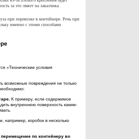
озки из-за плохого крепления будет
ость за это ляжет на заказчика.
за при перевозке в контейнере. Речь при
ольку именно с этими способами
ере
ся «Технические условия
ть возможные повреждения не только
 необходимо:
таре.
К примеру, если содержимое
едить внутреннюю поверхность каким-
ивать.
, например, коробок в несколько
о перемещение по контейнеру во