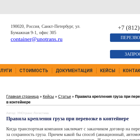
190020, Россия, Санкт-Петербург, ул.
+7 (812)
Бумажная 9-1, офис 305
ПЕРЕЗВО
container@unotrans.ru
ЗАПРО
ЛУГИ
СТОИМОСТЬ
ДОКУМЕНТАЦИЯ
КЕЙСЫ
КОНТА
Главная страница
»
Кейсы
»
Статьи
»
Правила крепления груза при пер
в контейнере
Автор: УНОтранс Логистика
Правила крепления груза при перевозке в контейнере
Когда транспортная компания заключает с заказчиком договор на перев
за сохранность груза. Причем какой бы способ (авиационный, автомо