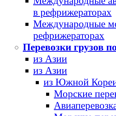
Международные ав
в рефрижераторах
Международные мор
рефрижераторах
Перевозки грузов п
из Азии
из Азии
из Южной Коре
Морские пере
Авиаперевозка