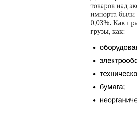
товаров над э
импорта были 
0,03%. Как пр
грузы, как:
оборудова
электрооб
техническ
бумага;
неорганич