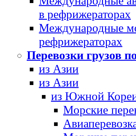
Международные ав
в рефрижераторах
Международные мор
рефрижераторах
Перевозки грузов п
из Азии
из Азии
из Южной Коре
Морские пере
Авиаперевозка