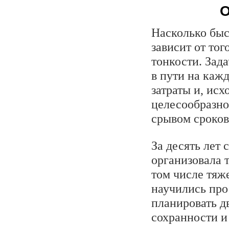
О
Насколько быст
зависит от то
тонкости. Зад
в пути на каж
затраты и, исх
целесообразно
срывом сроков
За десять лет
организовала 
том числе тяж
научились про
планировать д
сохранности и