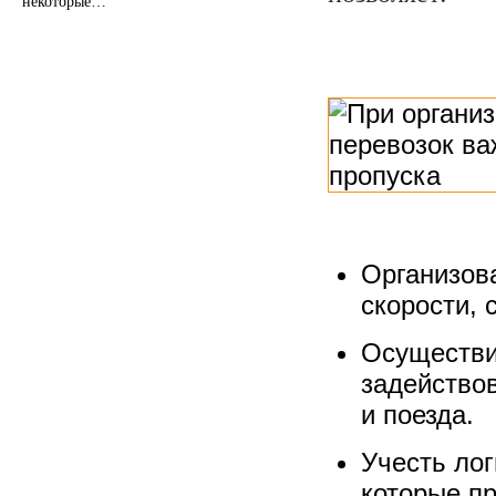
некоторые…
Организов
скорости, 
Осуществит
задейство
и поезда.
Учесть лог
которые пр