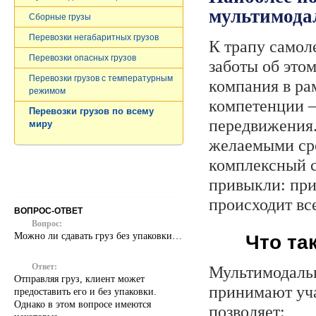
мультимода
Сборные грузы
Перевозки негабаритных грузов
К трапу самоле
Перевозки опасных грузов
заботы об этом
Перевозки грузов c температурным
компания в ра
режимом
компетенции –
Перевозки грузов по всему
передвижения.
миру
желаемыми ср
комплексный с
привыкли: при
происходит вс
ВОПРОС-ОТВЕТ
Вопрос:
Можно ли сдавать груз без упаковки…
Что та
Ответ:
Мультимодальн
Отправляя груз, клиент может
принимают уча
предоставить его и без упаковки.
Однако в этом вопросе имеются
позволяет: