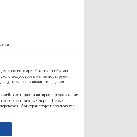
опы
»
идом во всем мире. Ежегодно объемы
ейского полуострова мы импортируем
дежду, меховые и кожаные изделия.
вропейских стран, в которых предпочтение
 сетью качественных дорог. Также
еревозок. Авиатранспорт используется
.