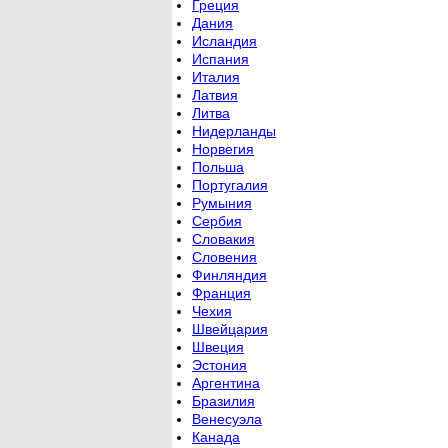
Греция
Дания
Исландия
Испания
Италия
Латвия
Литва
Нидерланды
Норвегия
Польша
Португалия
Румыния
Сербия
Словакия
Словения
Финляндия
Франция
Чехия
Швейцария
Швеция
Эстония
Аргентина
Бразилия
Венесуэла
Канада