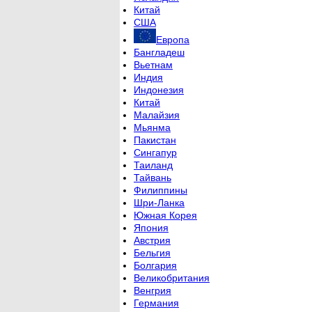
Китай
США
Европа
Бангладеш
Вьетнам
Индия
Индонезия
Китай
Малайзия
Мьянма
Пакистан
Сингапур
Таиланд
Тайвань
Филиппины
Шри-Ланка
Южная Корея
Япония
Австрия
Бельгия
Болгария
Великобритания
Венгрия
Германия