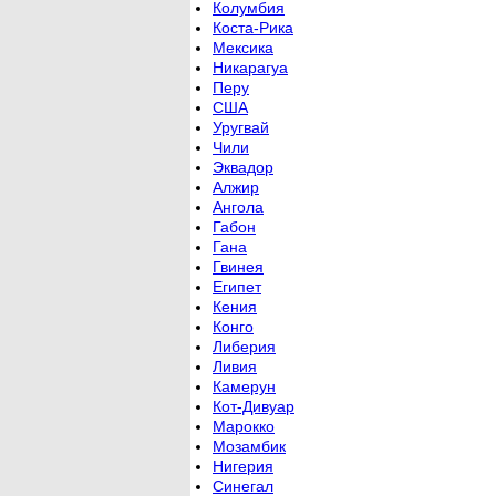
Колумбия
Коста-Рика
Мексика
Никарагуа
Перу
США
Уругвай
Чили
Эквадор
Алжир
Ангола
Габон
Гана
Гвинея
Египет
Кения
Конго
Либерия
Ливия
Камерун
Кот-Дивуар
Марокко
Мозамбик
Нигерия
Синегал