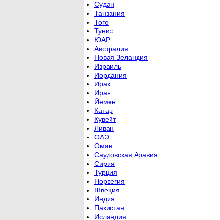
Судан
Танзания
Того
Тунис
ЮАР
Австралия
Новая Зеландия
Израиль
Иордания
Ирак
Иран
Йемен
Катар
Кувейт
Ливан
ОАЭ
Оман
Саудовская Аравия
Сирия
Турция
Норвегия
Швеция
Индия
Пакистан
Исландия