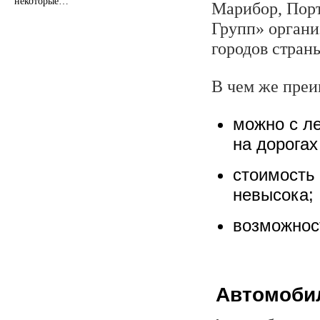
некоторые…
Марибор, Порт
Групп» органи
городов стран
В чем же преи
можно с ле
на дорогах
стоимость 
невысока;
возможност
Автомобил