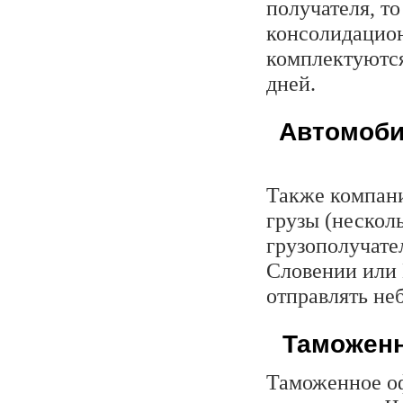
получателя, то
консолидацион
комплектуются
дней.
Автомоби
Также компани
грузы (нескол
грузополучате
Словении или 
отправлять не
Таможенн
Таможенное оф