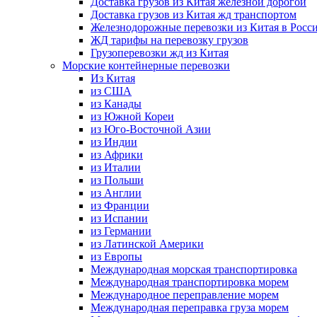
Доставка грузов из Китая железной дорогой
Доставка грузов из Китая жд транспортом
Железнодорожные перевозки из Китая в Росс
ЖД тарифы на перевозку грузов
Грузоперевозки жд из Китая
Морские контейнерные перевозки
Из Китая
из США
из Канады
из Южной Кореи
из Юго-Восточной Азии
из Индии
из Африки
из Италии
из Польши
из Англии
из Франции
из Испании
из Германии
из Латинской Америки
из Европы
Международная морская транспортировка
Международная транспортировка морем
Международное переправление морем
Международная переправка груза морем