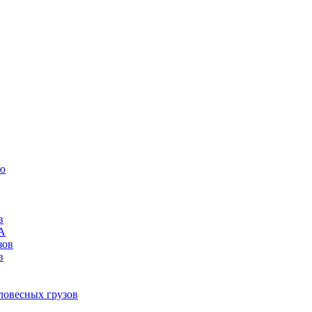
ию
в
ША
зов
в
ловесных грузов