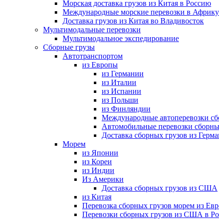
Морская доставка грузов из Китая в Россию
Международные морские перевозки в Африку
Доставка грузов из Китая во Владивосток
Мультимодальные перевозки
Мультимодальное экспедирование
Сборные грузы
Автотранспортом
из Европы
из Германии
из Италии
из Испании
из Польши
из Финляндии
Международные автоперевозки сб
Автомобильные перевозки сборны
Доставка сборных грузов из Герм
Морем
из Японии
из Кореи
из Индии
Из Америки
Доставка сборных грузов из США
из Китая
Перевозка сборных грузов морем из Ев
Перевозки сборных грузов из США в Р