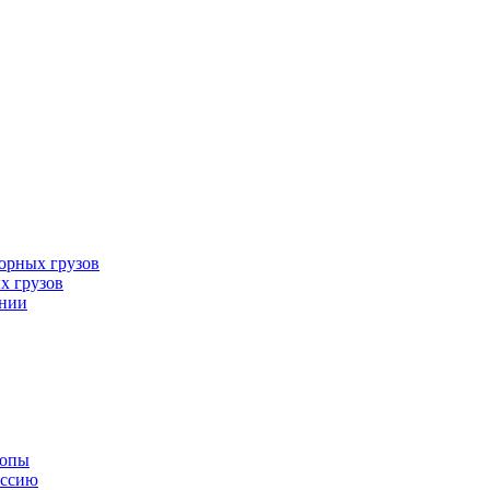
орных грузов
х грузов
ании
ропы
оссию