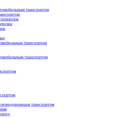
втомобильным транспортом
ранспортом
перевозок
евозки
зок
зки
втомобильным транспортом
втомобильным транспортом
нспортом
нспортом
 железнодорожным транспортом
орме
дороге