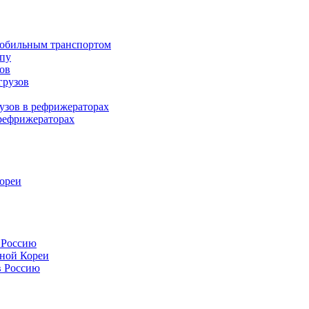
мобильным транспортом
опу
ов
грузов
узов в рефрижераторах
рефрижераторах
Кореи
 Россию
ной Кореи
в Россию