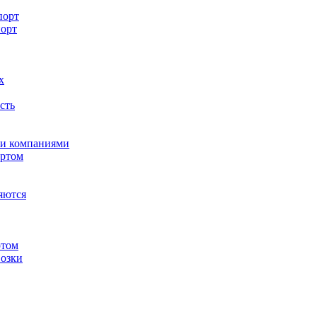
порт
порт
х
сть
ми компаниями
ортом
яются
ртом
озки